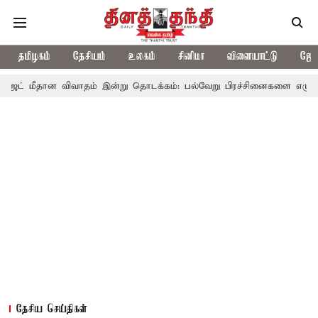
தமிழகம்
தேசியம்
உலகம்
சினிமா
விளையாட்டு
ஜோத
விவாதம் இன்று தொடக்கம்: பல்வேறு பிரச்சினைகளை எழுப்ப எதிர்க்கட்சிக
தேசிய செய்திகள்