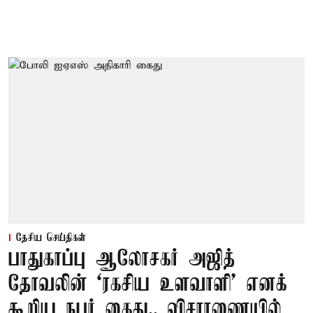
தேசிய செய்திகள்
பாதுகாப்பு ஆலோசகர் அஜித்
தோவலின் ‘ரகசிய உளவாளி’ எனக்
கூறிய நபர் கைது.. விசாரணையில்