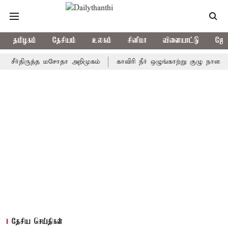
தமிழகம்
தேசியம்
உலகம்
சினிமா
விளையாட்டு
ஜோத
்திருத்த மசோதா அறிமுகம்
காவிரி நீர் ஒழுங்காற்று குழு நாளை கூடுகி
தேசிய செய்திகள்