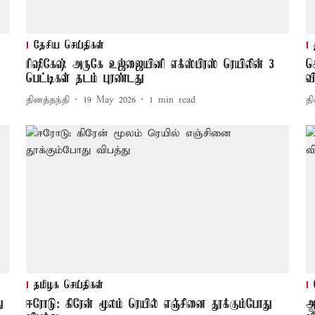
தேசிய செய்திகள்
ரிஷிகேஷ் அருகே உஜ்ஜையினி எக்ஸ்பிரஸ் ரெயிலின் 3
ச
பெட்டிகள் தடம் புரண்டது
வ
தினத்தந்தி
19 May 2026
1
min read
தி
தமிழக செய்திகள்
ு
ஈரோடு: கிரேன் மூலம் ரெயில் எஞ்சினை தூக்கும்போது
ஆ