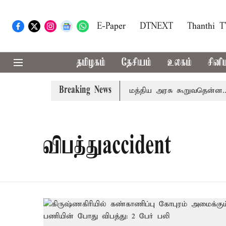
E-Paper
DTNEXT
Thanthi 
தமிழகம்
தேசியம்
உலகம்
சினி
Breaking News
டமும் கட்டணம் வசூலிக்கப்படாது: மத்திய அரசு கூறுவதென்ன..?
விபத்துaccident