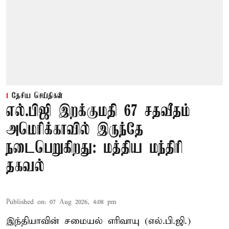
தேசிய செய்திகள்
எல்.பிஜி இறக்குமதி 67 சதவீதம்
அமெரிக்காவில் இருந்தே
நடைபெறுகிறது: மத்திய மந்திரி
தகவல்
Published on
:
07 Aug 2026, 4:08 pm
இந்தியாவின் சமையல் எரிவாயு (எல்.பி.ஜி.)