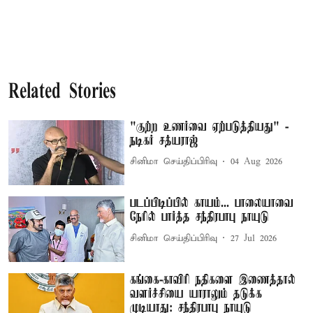
Related Stories
"குற்ற உணர்வை ஏற்படுத்தியது" -
நடிகர் சத்யராஜ்
சினிமா செய்திப்பிரிவு
04 Aug 2026
படப்பிடிப்பில் காயம்... பாலையாவை
நேரில் பார்த்த சந்திரபாபு நாயுடு
சினிமா செய்திப்பிரிவு
27 Jul 2026
கங்கை-காவிரி நதிகளை இணைத்தால்
வளர்ச்சியை யாராலும் தடுக்க
முடியாது: சந்திரபாபு நாயுடு