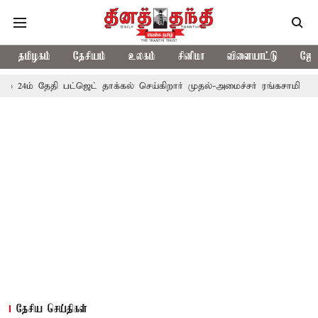
தமிழகம்
தேசியம்
உலகம்
சினிமா
விளையாட்டு
ஜோத
ேதி பட்ஜெட் தாக்கல் செய்கிறார் முதல்-அமைச்சர் ரங்கசாமி
எதிர்க்கட
தேசிய செய்திகள்