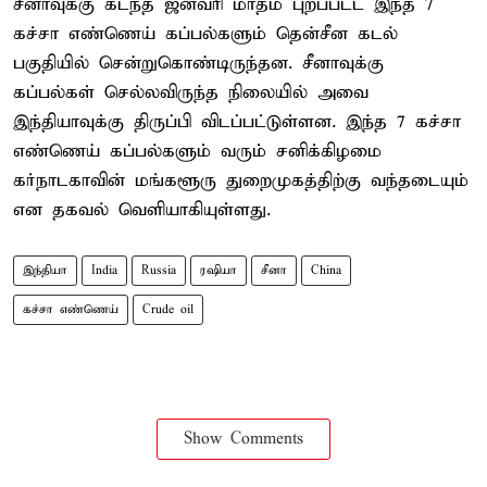
சீனாவுக்கு கடந்த ஜனவரி மாதம் புறப்பட்ட இந்த 7
கச்சா எண்ணெய் கப்பல்களும் தென்சீன கடல்
பகுதியில் சென்றுகொண்டிருந்தன. சீனாவுக்கு
கப்பல்கள் செல்லவிருந்த நிலையில் அவை
இந்தியாவுக்கு திருப்பி விடப்பட்டுள்ளன. இந்த 7 கச்சா
எண்ணெய் கப்பல்களும் வரும் சனிக்கிழமை
கர்நாடகாவின் மங்களூரு துறைமுகத்திற்கு வந்தடையும்
என தகவல் வெளியாகியுள்ளது.
இந்தியா
India
Russia
ரஷியா
சீனா
China
கச்சா எண்ணெய்
Crude oil
Show Comments