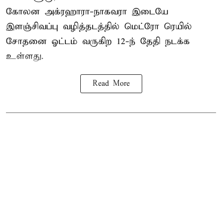
கோலன அக்ரஹாரா-நாகவரா இடையே
இளஞ்சிவப்பு வழித்தடத்தில் மெட்ரோ ரெயில்
சோதனை ஓட்டம் வருகிற 12-ந் தேதி நடக்க
உள்ளது.
Read More