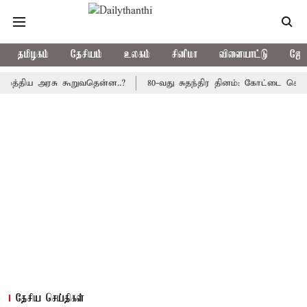
தமிழகம்
தேசியம்
உலகம்
சினிமா
விளையாட்டு
ஜோத
ய அரசு கூறுவதென்ன..?
80-வது சுதந்திர தினம்: கோட்டை கொத்தளத்தி
தேசிய செய்திகள்