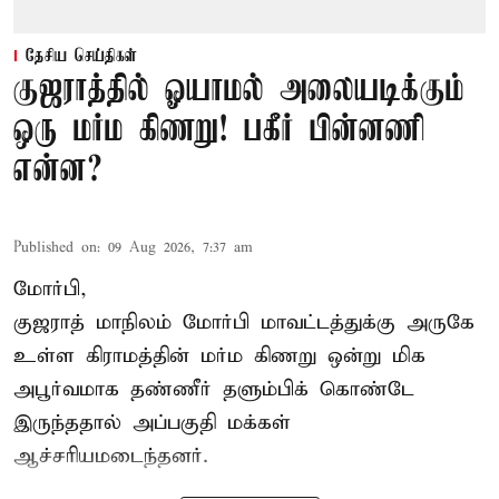
தேசிய செய்திகள்
குஜராத்தில் ஓயாமல் அலையடிக்கும்
ஒரு மர்ம கிணறு! பகீர் பின்னணி
என்ன?
Published on
:
09 Aug 2026, 7:37 am
மோர்பி,
குஜராத் மாநிலம் மோர்பி மாவட்டத்துக்கு அருகே
உள்ள கிராமத்தின் மர்ம கிணறு ஒன்று மிக
அபூர்வமாக தண்ணீர் தளும்பிக் கொண்டே
இருந்ததால் அப்பகுதி மக்கள்
ஆச்சரியமடைந்தனர்.