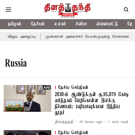
தமிழகம்
தேசியம்
உலகம்
சினிமா
விளையாட்டு
ஜோத
ர் விஜய் அழைப்பு
முன்னாள் அமைச்சர் பொன்முடிக்கு சென்னை நீதிம
Russia
தேசிய செய்திகள்
2030-ம் ஆண்டுக்குள் ரூ.95,079 கோடி
வர்த்தகம் மேற்கொள்ள இலக்கு
நிர்ணயம்: ரஷியாவுக்கான இந்திய
தூதர்
தினத்தந்தி
19 hours ago
1
min read
தேசிய செய்திகள்