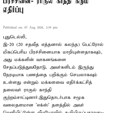
பிரச்சினை- ராகுல் காந்தி கடும்
எதிர்ப்பு
Published on
:
07 Aug 2026, 2:39 pm
புதுடெல்லி,
இ-20 (20 சதவீத எத்தனால் கலந்த) பெட்ரோல்
மிகப்பெரிய பிரச்சினையாக மாறியுள்ளதாகவும்,
அது மக்களின் வாகனங்களை
சேதப்படுத்துவதோடு, அவர்களிடம் இருந்து
நேரடியாக பணத்தை பறிக்கும் செயலாகவும்
உள்ளது என்றும் மக்களவை எதிர்க்கட்சித்
தலைவர் ராகுல் காந்தி
குற்றம்சாட்டினார்.இதுதொடர்பாக சமூக
வலைதளமான 'எக்ஸ்' தளத்தில் அவர்
வெளியிட்டுள்ள வீடியோவில் கூறியிருப்பதாவது:-