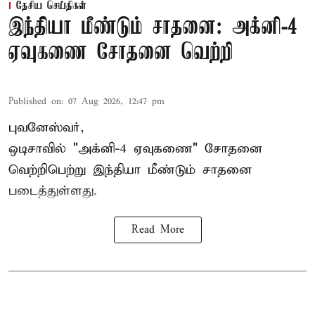
தேசிய செய்திகள்
இந்தியா மீண்டும் சாதனை: அக்னி-4
ஏவுகணை சோதனை வெற்றி
Published on
:
07 Aug 2026, 12:47 pm
புவனேஸ்வர்,
ஒடிசாவில் "அக்னி-4 ஏவுகணை" சோதனை
வெற்றிபெற்று இந்தியா மீண்டும் சாதனை
படைத்துள்ளது.
Read More