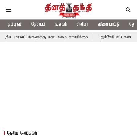
தமிழகம்
தேசியம்
உலகம்
சினிமா
விளையாட்டு
ஜோத
்டங்களுக்கு கன மழை எச்சரிக்கை
புதுச்சேரி சட்டசபையில் வரும் 24
தேசிய செய்திகள்