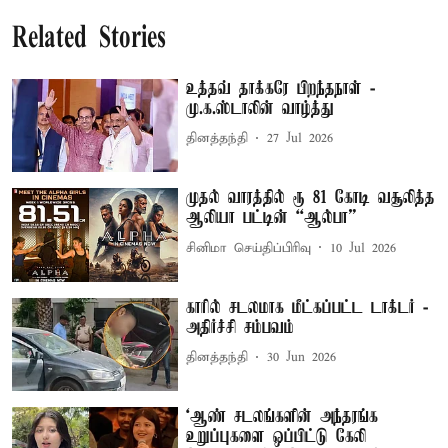
Related Stories
உத்தவ் தாக்கரே பிறந்தநாள் -
மு.க.ஸ்டாலின் வாழ்த்து
தினத்தந்தி
27 Jul 2026
முதல் வாரத்தில் ரூ 81 கோடி வசூலித்த
ஆலியா பட்டின் “ஆல்பா”
சினிமா செய்திப்பிரிவு
10 Jul 2026
காரில் சடலமாக மீட்கப்பட்ட டாக்டர் -
அதிர்ச்சி சம்பவம்
தினத்தந்தி
30 Jun 2026
‘ஆண் சடலங்களின் அந்தரங்க
உறுப்புகளை ஒப்பிட்டு கேலி