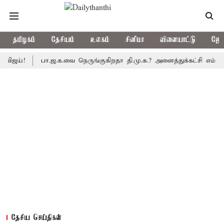
தமிழகம்
தேசியம்
உலகம்
சினிமா
விளையாட்டு
ஜோத
!
பா.ஜ.க.வை நெருங்குகிறதா தி.மு.க.? அனைத்துக்கட்சி எம்.பி.க்கள்
தேசிய செய்திகள்