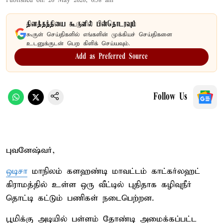
Published on
:
26 May 2026, 6:58 am
தினத்தந்தியை கூகுளில் பின்தொடரவும்
கூகுள் செய்திகளில் எங்களின் முக்கியச் செய்திகளை
உடனுக்குடன் பெற கிளிக் செய்யவும்.
Add as Preferred Source
Follow Us
புவனேஷ்வர்,
ஒடிசா
மாநிலம் களஹண்டி மாவட்டம் காட்கர்லஹட்
கிராமத்தில் உள்ள ஒரு வீட்டில் புதிதாக கழிவுநீர்
தொட்டி கட்டும் பணிகள் நடைபெற்றன.
பூமிக்கு அடியில் பள்ளம் தோண்டி அமைக்கப்பட்ட