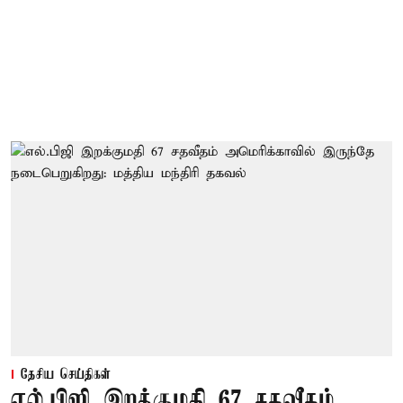
தேசிய செய்திகள்
எல்.பிஜி இறக்குமதி 67 சதவீதம்