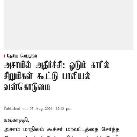
தேசிய செய்திகள்
அசாமில் அதிர்ச்சி: ஓடும் காரில்
சிறுமிகள் கூட்டு பாலியல்
வன்கொடுமை
Published on
:
07 Aug 2026, 12:13 pm
கவுகாத்தி,
அசாம்
மாநிலம் கூச்சர் மாவட்டத்தை சேர்ந்த