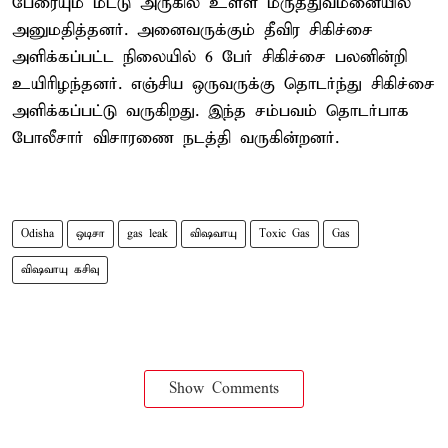
பேரையும் மீட்டு அருகில் உள்ள மருத்துவமனையில்
அனுமதித்தனர். அனைவருக்கும் தீவிர சிகிச்சை
அளிக்கப்பட்ட நிலையில் 6 பேர் சிகிச்சை பலனின்றி
உயிரிழந்தனர். எஞ்சிய ஒருவருக்கு தொடர்ந்து சிகிச்சை
அளிக்கப்பட்டு வருகிறது. இந்த சம்பவம் தொடர்பாக
போலீசார் விசாரணை நடத்தி வருகின்றனர்.
Odisha
ஒடிசா
gas leak
விஷவாயு
Toxic Gas
Gas
விஷவாயு கசிவு
Show Comments