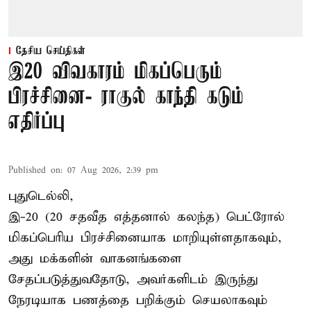
தேசிய செய்திகள்
இ20 விவகாரம் மிகப்பெரும்
பிரச்சினை- ராகுல் காந்தி கடும்
எதிர்ப்பு
Published on
:
07 Aug 2026, 2:39 pm
புதுடெல்லி,
இ-20 (20 சதவீத எத்தனால் கலந்த) பெட்ரோல்
மிகப்பெரிய பிரச்சினையாக மாறியுள்ளதாகவும்,
அது மக்களின் வாகனங்களை
சேதப்படுத்துவதோடு, அவர்களிடம் இருந்து
நேரடியாக பணத்தை பறிக்கும் செயலாகவும்