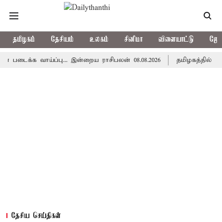
தமிழகம்
தேசியம்
உலகம்
சினிமா
விளையாட்டு
ஜோத
க வாய்ப்பு... இன்றைய ராசிபலன் 08.08.2026
தமிழகத்தில் இன்று ம
தேசிய செய்திகள்