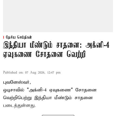
தேசிய செய்திகள்
இந்தியா மீண்டும் சாதனை: அக்னி-4
ஏவுகணை சோதனை வெற்றி
Published on
:
07 Aug 2026, 12:47 pm
புவனேஸ்வர்,
ஒடிசாவில் "அக்னி-4 ஏவுகணை" சோதனை
வெற்றிபெற்று இந்தியா மீண்டும் சாதனை
படைத்துள்ளது.