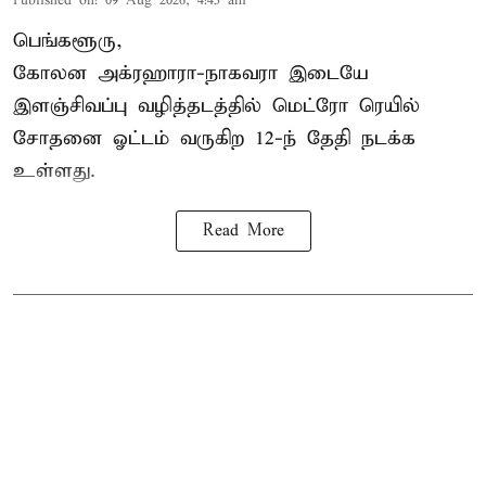
Published on
:
09 Aug 2026, 4:45 am
பெங்களூரு,
கோலன அக்ரஹாரா-நாகவரா இடையே
இளஞ்சிவப்பு வழித்தடத்தில் மெட்ரோ ரெயில்
சோதனை ஓட்டம் வருகிற 12-ந் தேதி நடக்க
உள்ளது.
Read More