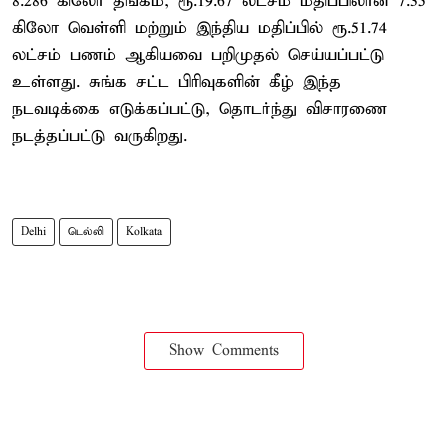
8.286 கிலோ தங்கம், ரூ.19.67 லட்சம் மதிப்பிலான 7.35
கிலோ வெள்ளி மற்றும் இந்திய மதிப்பில் ரூ.51.74
லட்சம் பணம் ஆகியவை பறிமுதல் செய்யப்பட்டு
உள்ளது. சுங்க சட்ட பிரிவுகளின் கீழ் இந்த
நடவடிக்கை எடுக்கப்பட்டு, தொடர்ந்து விசாரணை
நடத்தப்பட்டு வருகிறது.
Delhi
டெல்லி
Kolkata
Show Comments