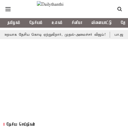
தமிழகம்
தேசியம்
உலகம்
சினிமா
விளையாட்டு
ஜோத
க தேசிய கொடி ஏற்றுகிறார், முதல்-அமைச்சர் விஜய்!
பா.ஜ.க.வை நெர
தேசிய செய்திகள்