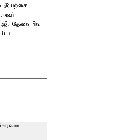
ம் இயற்கை
ு அவர்
.ஜி. தேவையில்
ெய்ய