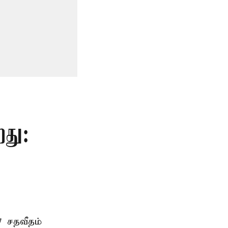
றது:
7 சதவீதம்