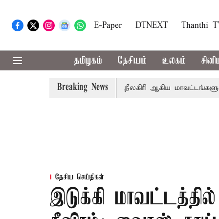
E-Paper
DTNEXT
Thanthi 
தமிழகம்
தேசியம்
உலகம்
சினி
Breaking News
ார் சங்கீதா
கோவை, தேனி,நீலகிரி ஆகிய மாவட்டங்களுக்கு 
தேசிய செய்திகள்
இடுக்கி மாவட்டத்தி