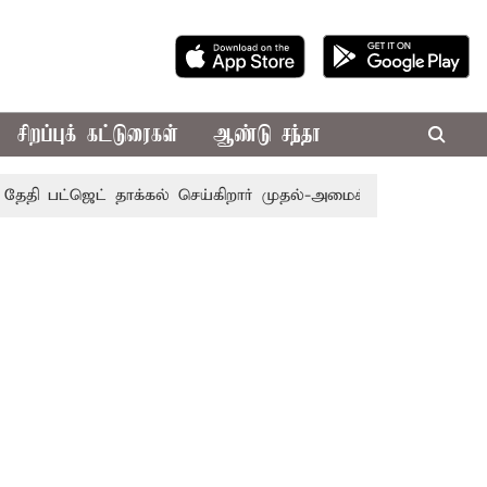
சிறப்புக் கட்டுரைகள்
ஆண்டு சந்தா
ி பட்ஜெட் தாக்கல் செய்கிறார் முதல்-அமைச்சர் ரங்கசாமி
எதிர