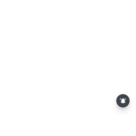
சசிகலா, தினகரனை கட்சியில்
சேர்க்க வேண்டும்: வேலுமணி,
விஸ்வநாதன் மீண்டும்
போர்க்கொடி