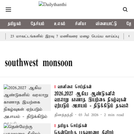
தமிழகம்
தேசியம்
உலகம்
சினிமா
விளையாட்டு
ஜோத
23 மாவட்டங்களில் இரவு 7 மணிவரை மழை பெய்ய வாய்ப்பு
கொர
southwest monsoon
வானிலை செய்திகள்
2026,2027 ஆகிய ஆண்டுகளில்
வரலாறு காணாத இயற்கை நிகழ்வுகள்
ஏற்படும் அபாயம் - திடுக்கிடும் தகவல்
தினத்தந்தி
03 Jul 2026
2
min read
தமிழக செய்திகள்
தென்மேற்கு பருவமழை தீவிரம்