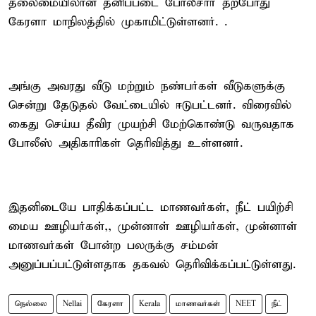
தலைமையிலான தனிப்படை போலீசார் தற்போது
கேரளா மாநிலத்தில் முகாமிட்டுள்ளனர். .
அங்கு அவரது வீடு மற்றும் நண்பர்கள் வீடுகளுக்கு
சென்று தேடுதல் வேட்டையில் ஈடுபட்டனர். விரைவில்
கைது செய்ய தீவிர முயற்சி மேற்கொண்டு வருவதாக
போலீஸ் அதிகாரிகள் தெரிவித்து உள்ளனர்.
இதனிடையே பாதிக்கப்பட்ட மாணவர்கள், நீட் பயிற்சி
மைய ஊழியர்கள்,, முன்னாள் ஊழியர்கள், முன்னாள்
மாணவர்கள் போன்ற பலருக்கு சம்மன்
அனுப்பப்பட்டுள்ளதாக தகவல் தெரிவிக்கப்பட்டுள்ளது.
நெல்லை
Nellai
கேரளா
Kerala
மாணவர்கள்
NEET
நீட்