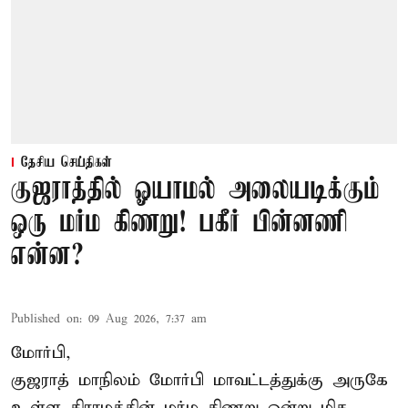
தேசிய செய்திகள்
குஜராத்தில் ஓயாமல் அலையடிக்கும்
ஒரு மர்ம கிணறு! பகீர் பின்னணி
என்ன?
Published on
:
09 Aug 2026, 7:37 am
மோர்பி,
குஜராத் மாநிலம் மோர்பி மாவட்டத்துக்கு அருகே
உள்ள கிராமத்தின் மர்ம கிணறு ஒன்று மிக