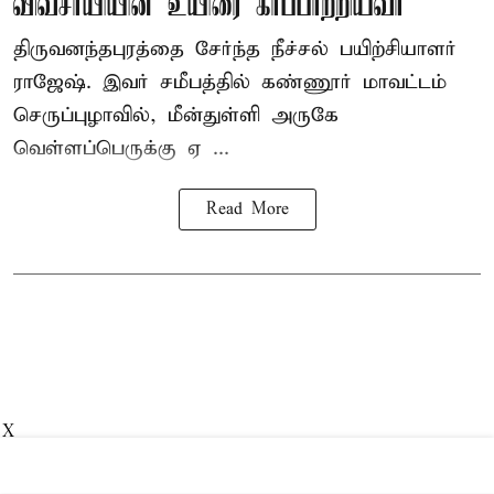
விவசாயியின் உயிரை காப்பாற்றியவர்
திருவனந்தபுரத்தை சேர்ந்த நீச்சல் பயிற்சியாளர்
ராஜேஷ். இவர் சமீபத்தில் கண்ணூர் மாவட்டம்
செருப்புழாவில், மீன்துள்ளி அருகே
வெள்ளப்பெருக்கு ஏ ...
Read More
X