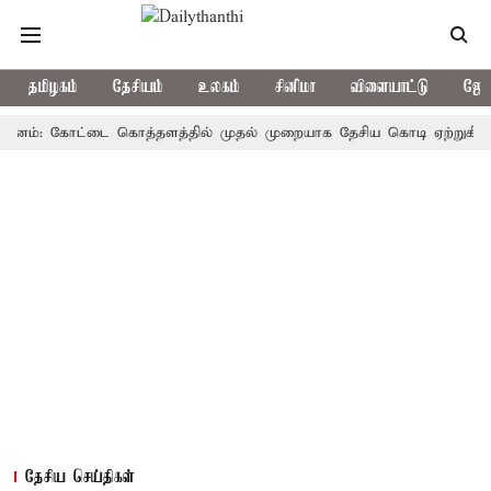
தமிழகம்
தேசியம்
உலகம்
சினிமா
விளையாட்டு
ஜோத
்: கோட்டை கொத்தளத்தில் முதல் முறையாக தேசிய கொடி ஏற்றுகிறார், முதல
தேசிய செய்திகள்