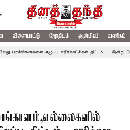
TV
மா
விளையாட்டு
ஜோதிடம்
ஆன்மிகம்
வணிகம்
சினைகளை எழுப்ப எதிர்க்கட்சிகள் திட்டம்
இன்று கொட்டப்போ
வங்காளம்,எல்லைகளில்