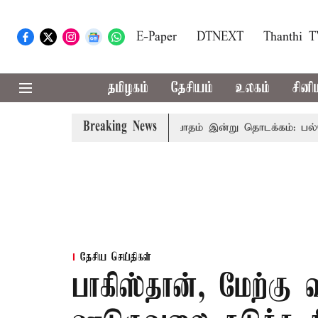
E-Paper
DTNEXT
Thanthi 
தமிழகம்
தேசியம்
உலகம்
சினி
Breaking News
பையில் பட்ஜெட் மீதான விவாதம் இன்று தொடக்கம்: பல்வேறு பிரச்
தேசிய செய்திகள்
பாகிஸ்தான், மேற்கு 