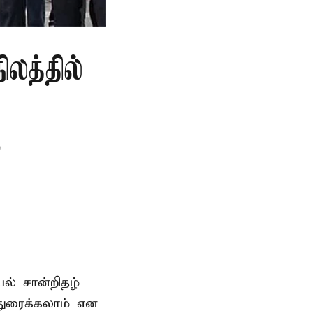
லத்தில்
ு
யல் சான்றிதழ்
்துரைக்கலாம் என