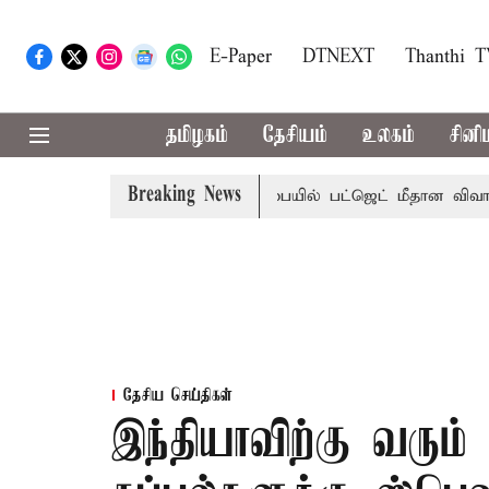
E-Paper
DTNEXT
Thanthi 
தமிழகம்
தேசியம்
உலகம்
சினி
Breaking News
ா?, தடுமாற்றமா?
சட்டசபையில் பட்ஜெட் மீதான விவாதம் இன்று
தேசிய செய்திகள்
இந்தியாவிற்கு வரும்