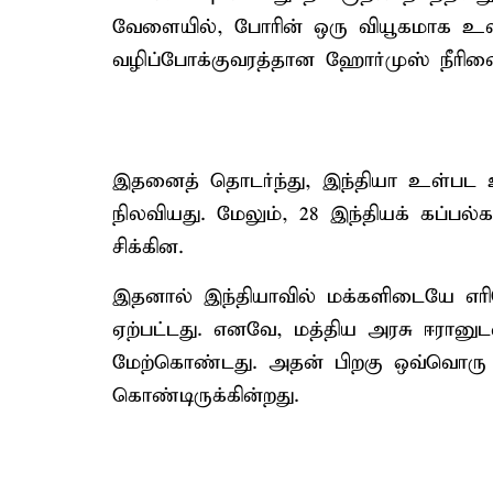
வேளையில், போரின் ஒரு வியூகமாக உ
வழிப்போக்குவரத்தான ஹோர்முஸ் நீரிண
இதனைத் தொடர்ந்து, இந்தியா உள்பட உ
நிலவியது. மேலும், 28 இந்தியக் கப்ப
சிக்கின.
இதனால் இந்தியாவில் மக்களிடையே எரிபொ
ஏற்பட்டது. எனவே, மத்திய அரசு ஈரானு
மேற்கொண்டது. அதன் பிறகு ஒவ்வொரு க
கொண்டிருக்கின்றது.