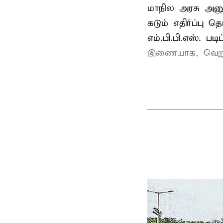
மாநில அரசு அனுமத
கடும் எதிர்ப்பு தெ
எம்.பி.பி.எஸ். பட
இணையாக, வெறும