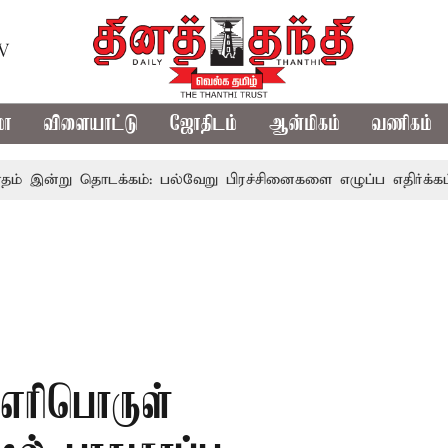
TV
மா
விளையாட்டு
ஜோதிடம்
ஆன்மிகம்
வணிகம்
 தொடக்கம்: பல்வேறு பிரச்சினைகளை எழுப்ப எதிர்க்கட்சிகள் திட
 எரிபொருள்