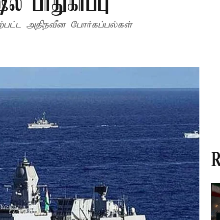
ல் பாதுகாப்பு
ற்பட்ட அதிநவீன போர்கப்பல்கள்
R