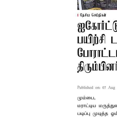
தேசிய செய்திகள்
ஐகோர்ட்ட
பயிற்சி 
போராட்ட
திரும்பினர
Published on
:
07 Aug 
மும்பை,
மராட்டிய மருத்து
படிப்பு முடித்த