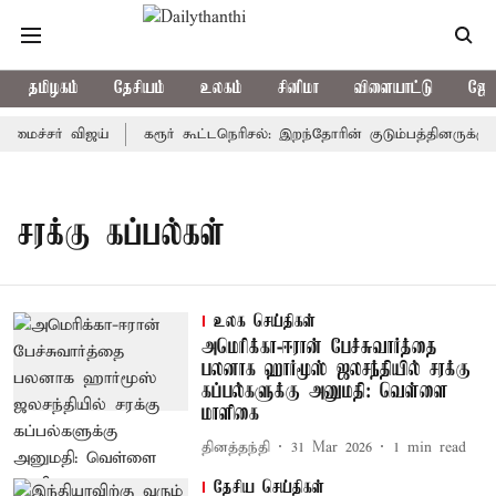
தமிழகம்
தேசியம்
உலகம்
சினிமா
விளையாட்டு
ஜோத
அமைச்சர் விஜய்
கரூர் கூட்டநெரிசல்: இறந்தோரின் குடும்பத்தினருக்கு 
சரக்கு கப்பல்கள்
உலக செய்திகள்
அமெரிக்கா-ஈரான் பேச்சுவார்த்தை
பலனாக ஹார்மூஸ் ஜலசந்தியில் சரக்கு
கப்பல்களுக்கு அனுமதி: வெள்ளை
மாளிகை
தினத்தந்தி
31 Mar 2026
1
min read
தேசிய செய்திகள்