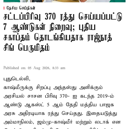
தேசிய செய்திகள்
சட்டப்பிரிவு 370 ரத்து செய்யப்பட்டு
7 ஆண்டுகள் நிறைவு; புதிய
சகாப்தம் தொடங்கியதாக ராஜ்நாத்
சிங் பெருமிதம்
Published on
:
05 Aug 2026, 8:33 am
புதுடெல்லி,
காஷ்மீருக்கு சிறப்பு அந்தஸ்து அளிக்கும்
அரசியல் சாசன பிரிவு 370- ஐ கடந்த 2019-ம்
ஆண்டு ஆகஸ்ட் 5 ஆம் தேதி மத்திய பாஜக
அரசு அதிரடியாக ரத்து செய்தது. இதையடுத்து
அம்மாநிலம், ஜம்மு-காஷ்மீர் மற்றும் லடாக் என