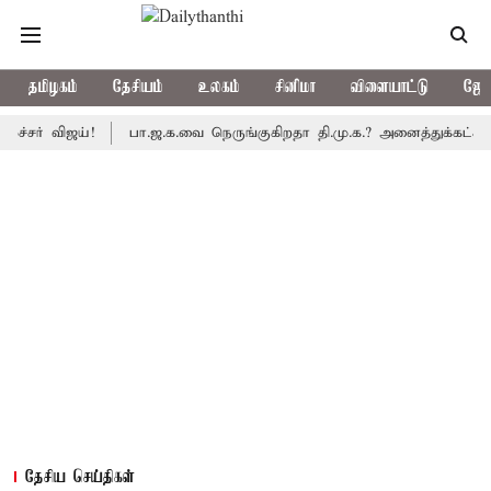
தமிழகம்
தேசியம்
உலகம்
சினிமா
விளையாட்டு
ஜோத
ர் விஜய்!
பா.ஜ.க.வை நெருங்குகிறதா தி.மு.க.? அனைத்துக்கட்சி எம்.
தேசிய செய்திகள்