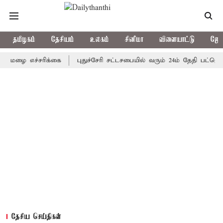
தமிழகம்
தேசியம்
உலகம்
சினிமா
விளையாட்டு
ஜோத
 எச்சரிக்கை
புதுச்சேரி சட்டசபையில் வரும் 24ம் தேதி பட்ஜெட் தாக்
தேசிய செய்திகள்