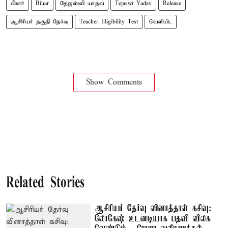
பீகார்
Bihar
தேஜஸ்வி யாதவ்
Tejaswi Yadav
Release
ஆசிரியர் தகுதி தேர்வு
Teacher Eligibility Test
வெளியிட
Show Comments
Related Stories
ஆசிரியர் தேர்வு வினாத்தாள் கசிவு:
லோகேஷ் உடனடியாக பதவி விலக