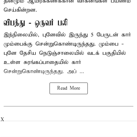
தினமும் ஆயிரக்கணக்கான வாகனங்கள் பயணம்
செய்கின்றன.
விபத்து - ஒருவர் பலி
இந்நிலையில்,
புனே
வில் இருந்து 5 பேருடன் கார்
மும்பைக்கு சென்றுகொண்டிருந்தது. மும்பை -
புனே தேசிய நெடுஞ்சாலையில் வடக் பகுதியில்
உள்ள சுரங்கப்பாதையில் கார்
சென்றுகொண்டிருந்தது. அப் ...
Read More
X