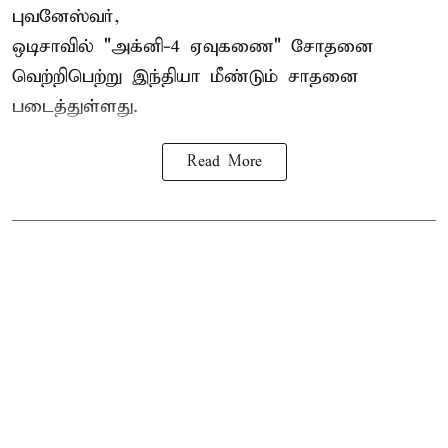
புவனேஸ்வர்,
ஒடிசாவில் "அக்னி-4 ஏவுகணை" சோதனை
வெற்றிபெற்று இந்தியா மீண்டும் சாதனை
படைத்துள்ளது.
Read More