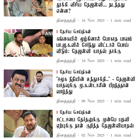
தூக்கி வீசிய தேஜஸ்வி... நடந்தது
என்ன?
தினத்தந்தி
16 Nov 2025
1
min read
தேசிய செய்திகள்
கங்கையில் மூழ்கினால் போகாத பாவம்
பா.ஜ.க.வில் சேர்ந்து விட்டால் போய்
விடும்: தேஜஸ்வி யாதவ் தாக்கு
தினத்தந்தி
10 Nov 2025
1
min read
தேசிய செய்திகள்
’சமூக நீதியின் உந்துசக்தி..’ - தேஜஸ்வி
யாதவுக்கு மு.க.ஸ்டாலின் பிறந்தநாள்
வாழ்த்து
தினத்தந்தி
09 Nov 2025
1
min read
தேசிய செய்திகள்
சட்டசபை தேர்தலுக்கு முன்பே பதவி
ஏற்புக்கு நாள் குறித்த தேஜஸ்வியாதவ்
தினத்தந்தி
02 Nov 2025
1
min read