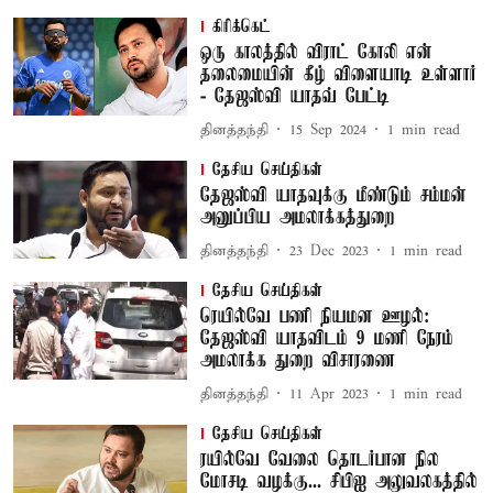
கிரிக்கெட்
ஒரு காலத்தில் விராட் கோலி என்
தலைமையின் கீழ் விளையாடி உள்ளார்
- தேஜஸ்வி யாதவ் பேட்டி
தினத்தந்தி
15 Sep 2024
1
min read
தேசிய செய்திகள்
தேஜஸ்வி யாதவுக்கு மீண்டும் சம்மன்
அனுப்பிய அமலாக்கத்துறை
தினத்தந்தி
23 Dec 2023
1
min read
தேசிய செய்திகள்
ரெயில்வே பணி நியமன ஊழல்:
தேஜஸ்வி யாதவிடம் 9 மணி நேரம்
அமலாக்க துறை விசாரணை
தினத்தந்தி
11 Apr 2023
1
min read
தேசிய செய்திகள்
ரயில்வே வேலை தொடர்பான நில
மோசடி வழக்கு... சிபிஐ அலுவலகத்தில்