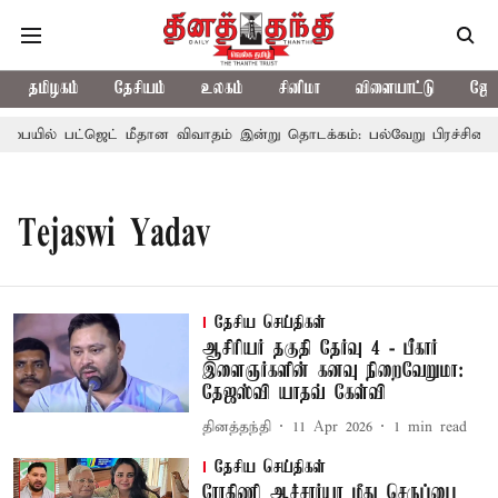
தமிழகம்
தேசியம்
உலகம்
சினிமா
விளையாட்டு
ஜோத
பையில் பட்ஜெட் மீதான விவாதம் இன்று தொடக்கம்: பல்வேறு பிரச்சினைகளை 
Tejaswi Yadav
தேசிய செய்திகள்
ஆசிரியர் தகுதி தேர்வு 4 - பீகார்
இளைஞர்களின் கனவு நிறைவேறுமா:
தேஜஸ்வி யாதவ் கேள்வி
தினத்தந்தி
11 Apr 2026
1
min read
தேசிய செய்திகள்
ரோகிணி ஆச்சார்யா மீது செருப்பை