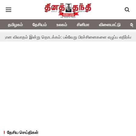
தமிழகம்
தேசியம்
உலகம்
சினிமா
விளையாட்டு
ஜோ
ாதம் இன்று தொடக்கம்: பல்வேறு பிரச்சினைகளை எழுப்ப எதிர்க்கட்சிகள் திட்ட
தேசிய செய்திகள்