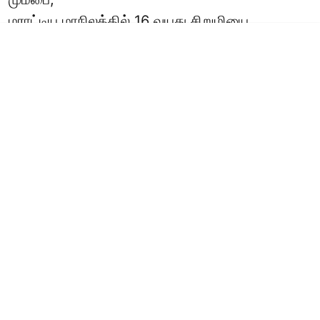
மராட்டிய மாநிலத்தில்
16 வயது
சிறுமி
யை
கட்டிப்போட்டு பாலியல் வன்கொடுமை செய்த
வாலிபரை போலீசார் ...
Read More