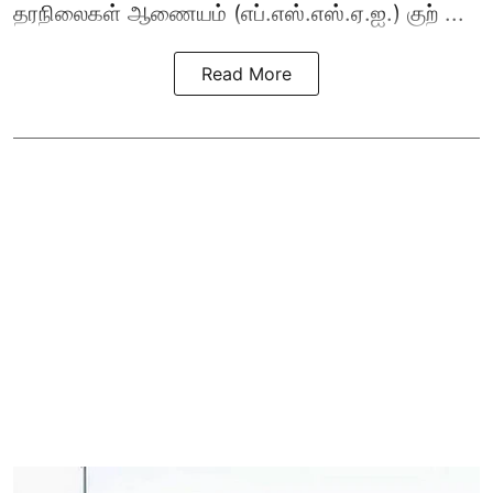
தரநிலைகள் ஆணையம் (எப்.எஸ்.எஸ்.ஏ.ஐ.) குற் ...
Read More