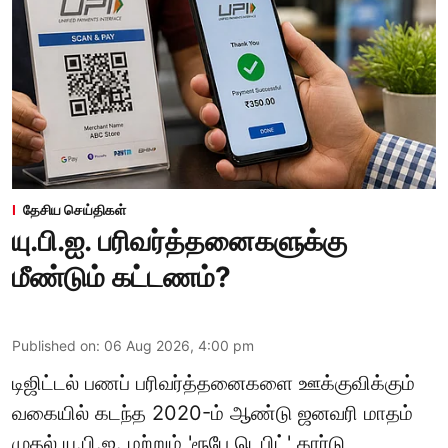
தேசிய செய்திகள்
யு.பி.ஐ. பரிவர்த்தனைகளுக்கு
மீண்டும் கட்டணம்?
Published on
:
06 Aug 2026, 4:00 pm
டிஜிட்டல் பணப் பரிவர்த்தனைகளை ஊக்குவிக்கும்
வகையில் கடந்த 2020-ம் ஆண்டு ஜனவரி மாதம்
முதல் யு.பி.ஐ. மற்றும் 'ரூபே டெபிட்' கார்டு