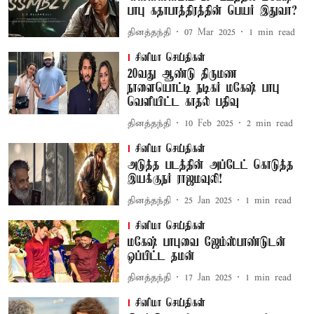
பாபு கதாபாத்திரத்தின் பெயர் இதுவா?
தினத்தந்தி
07 Mar 2025
1
min read
சினிமா செய்திகள்
20வது ஆண்டு திருமண
நாளையொட்டி நடிகர் மகேஷ் பாபு
வெளியிட்ட காதல் பதிவு
தினத்தந்தி
10 Feb 2025
2
min read
சினிமா செய்திகள்
அடுத்த படத்தின் அப்டேட் கொடுத்த
இயக்குநர் ராஜமவுலி!
தினத்தந்தி
25 Jan 2025
1
min read
சினிமா செய்திகள்
மகேஷ் பாபுவை ஜேம்ஸ்பாண்டுடன்
ஒப்பிட்ட தமன்
தினத்தந்தி
17 Jan 2025
1
min read
சினிமா செய்திகள்