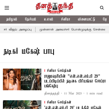
தமிழகம்
தேசியம்
உலகம்
சினிமா
விளையாட்டு
ஜோத
்சர் விஜய் அழைப்பு
முன்னாள் அமைச்சர் பொன்முடிக்கு சென்னை நீதி
நடிகர் மகேஷ் பாபு
சினிமா செய்திகள்
ராஜமவுலியின் "எஸ்.எஸ்.எம்.பி 29"
படப்பிடிப்பில் நடிகை பிரியங்கா சோப்ரா
பங்கேற்பு
தினத்தந்தி
11 Mar 2025
1
min read
சினிமா செய்திகள்
'எஸ்.எஸ்.எம்.பி 29' படத்தில் மகேஷ்