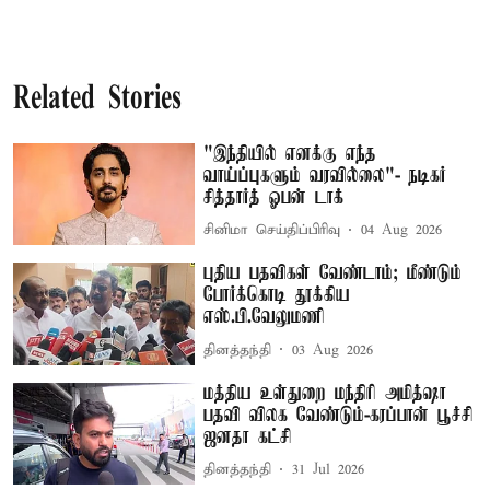
Related Stories
"இந்தியில் எனக்கு எந்த
வாய்ப்புகளும் வரவில்லை"- நடிகர்
சித்தார்த் ஓபன் டாக்
சினிமா செய்திப்பிரிவு
04 Aug 2026
புதிய பதவிகள் வேண்டாம்; மீண்டும்
போர்க்கொடி தூக்கிய
எஸ்.பி.வேலுமணி
தினத்தந்தி
03 Aug 2026
மத்திய உள்துறை மந்திரி அமித்ஷா
பதவி விலக வேண்டும்-கரப்பான் பூச்சி
ஜனதா கட்சி
தினத்தந்தி
31 Jul 2026