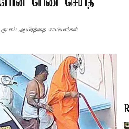
்து போன பெண் செய்த
் ரூபாய் ஆயிரத்தை சாமியார்கள்
R