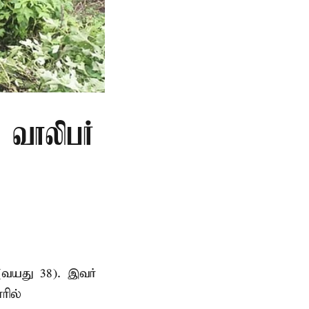
ு வாலிபர்
(வயது 38). இவர்
ரில்