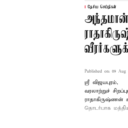
தேசிய செய்திகள்
அந்தமான
ராதாகிரு
வீரர்களு
Published on
:
09 Aug 
ஸ்ரீ விஜயபுரம்,
வரலாற்றுச் சிறப
ராதாகிருஷ்ணன்
ச
தொடர்பாக மத்திய 