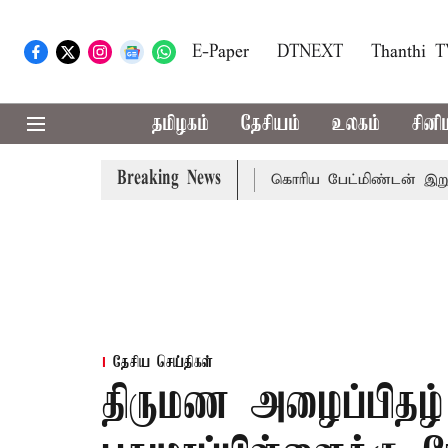
E-Paper
DTNEXT
Thanthi 
தமிழகம்
தேசியம்
உலகம்
சினி
Breaking News
ணிவரை மழை பெய்ய வாய்ப்பு
கொரிய பேட்மிண்டன் இறுதி போட
தேசிய செய்திகள்
திருமண அழைப்பிதழ்