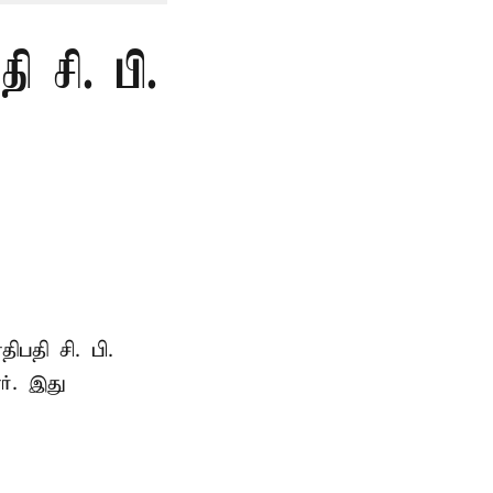
 சி. பி.
ாதிபதி
சி. பி.
ர். இது