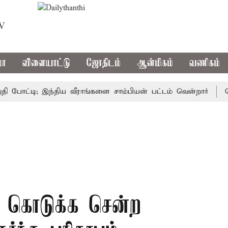
TV
மா
விளையாட்டு
ஜோதிடம்
ஆன்மிகம்
வணிகம்
்டி; இந்திய வீராங்கனை சாம்பியன் பட்டம் வென்றார்
சென்ன
 கொடுக்க சென்ற