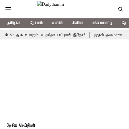
தமிழகம்
தேசியம்
உலகம்
சினிமா
விளையாட்டு
ஜோத
9 ஆக உயரும்: உத்தேச பட்டியல் இதோ!
முதல்-அமைச்சர் விஜய் தலைம
தேசிய செய்திகள்