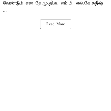
வேண்டும் என தே.மு.தி.க. எம்.பி. எல்.கே.சுதீஷ்
...
Read More