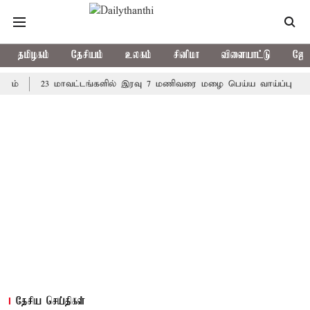
தமிழகம்
தேசியம்
உலகம்
சினிமா
விளையாட்டு
ஜோத
23 மாவட்டங்களில் இரவு 7 மணிவரை மழை பெய்ய வாய்ப்பு
கொரிய
தேசிய செய்திகள்