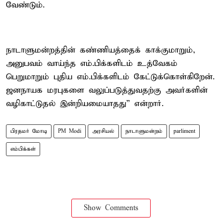
வேண்டும்.
நாடாளுமன்றத்தின் கண்ணியத்தைக் காக்குமாறும்,
அனுபவம் வாய்ந்த எம்.பிக்களிடம் உத்வேகம்
பெறுமாறும் புதிய எம்.பிக்களிடம் கேட்டுக்கொள்கிறேன்.
ஜனநாயக மரபுகளை வலுப்படுத்துவதற்கு அவர்களின்
வழிகாட்டுதல் இன்றியமையாதது” என்றார்.
பிரதமர் மோடி
PM Modi
அரசியல்
நாடாளுமன்றம்
parliment
எம்பிக்கள்
Show Comments