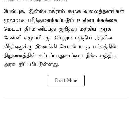
Published on
:
09 Aug 2026, 8:53 am
பேஸ்புக், இன்ஸ்டாகிராம் சமூக வலைத்தளங்கள்
மூலமாக பரிந்துரைக்கப்படும் உள்ளடக்கத்தை
மெட்டா தீர்மானிப்பது குறித்து மத்திய அரசு
கேள்வி எழுப்பியது. மேலும் மத்திய அரசின்
விதிகளுக்கு இணங்கி செயல்படாத பட்சத்தில்
நிறுவனத்தின் சட்டப்பாதுகாப்பை நீக்க மத்திய
அரசு திட்டமிட்டுள்ளது.
Read More