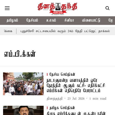
தமிழகம்
தேசியம்
உலகம்
சினிமா
விளையாட்டு
ஜோத
ிக்கை
புதுச்சேரி சட்டசபையில் வரும் 24ம் தேதி பட்ஜெட் தாக்கல் செய
எம்.பி.க்கள்
தேசிய செய்திகள்
நாடாளுமன்ற வளாகத்தில் ஒரே
நேரத்தில் ஆளும் கட்சி- எதிர்க்கட்சி
எம்பிக்கள் எதிரெதிரே போராட்டம்
தினத்தந்தி
23 Jul 2026
1
min read
தமிழக செய்திகள்
திமுக எம்பிக்களுடன் மு.க.ஸ்டாலின்