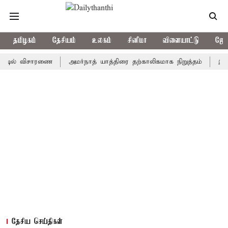
தமிழகம்
தேசியம்
உலகம்
சினிமா
விளையாட்டு
ஜோத
் விசாரணை
அமர்நாத் யாத்திரை தற்காலிகமாக நிறுத்தம்
இமாச்சலத்
தேசிய செய்திகள்