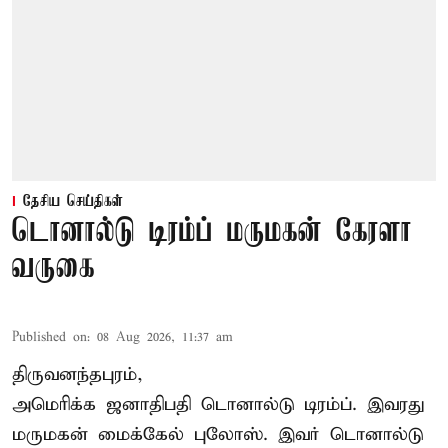
தேசிய செய்திகள்
டொனால்டு டிரம்ப் மருமகன் கேரளா
வருகை
Published on
:
08 Aug 2026, 11:37 am
திருவனந்தபுரம்,
அமெரிக்க ஜனாதிபதி
டொனால்டு டிரம்ப்
. இவரது
மருமகன் மைக்கேல் புலோஸ். இவர் டொனால்டு