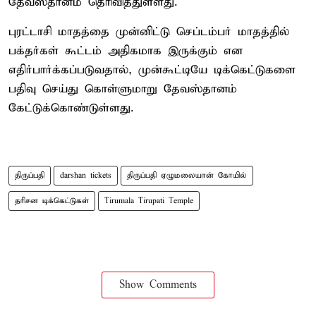
தேவஸ்தானம் தெரிவித்துள்ளது.
புரட்டாசி மாதத்தை முன்னிட்டு செப்டம்பர் மாதத்தில்
பக்தர்கள் கூட்டம் அதிகமாக இருக்கும் என
எதிர்பார்க்கப்படுவதால், முன்கூட்டியே டிக்கெட்டுகளை
பதிவு செய்து கொள்ளுமாறு தேவஸ்தானம்
கேட்டுக்கொண்டுள்ளது.
திருப்பதி
darshan tickets
திருப்பதி ஏழுமலையான் கோயில்
தரிசன டிக்கெட்டுகள்
Tirumala Tirupati Temple
Show Comments