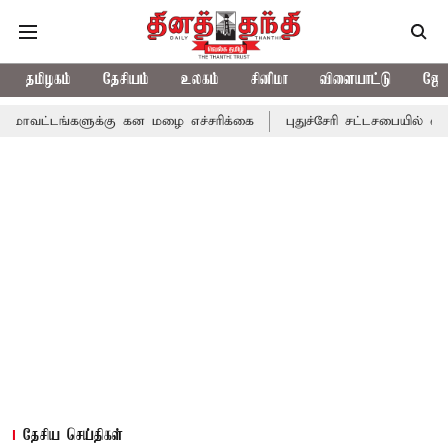
தமிழகம்
தேசியம்
உலகம்
சினிமா
விளையாட்டு
ஜோத
களுக்கு கன மழை எச்சரிக்கை
புதுச்சேரி சட்டசபையில் வரும் 24ம் த
தேசிய செய்திகள்