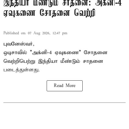
இந்தியா மீண்டும் சாதனை: அக்னி-4
ஏவுகணை சோதனை வெற்றி
Published on
:
07 Aug 2026, 12:47 pm
புவனேஸ்வர்,
ஒடிசாவில் "அக்னி-4 ஏவுகணை" சோதனை
வெற்றிபெற்று இந்தியா மீண்டும் சாதனை
படைத்துள்ளது.
Read More