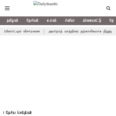
தமிழகம்
தேசியம்
உலகம்
சினிமா
விளையாட்டு
ஜோத
ோர்ட்டில் விசாரணை
அமர்நாத் யாத்திரை தற்காலிகமாக நிறுத்தம்
இம
தேசிய செய்திகள்