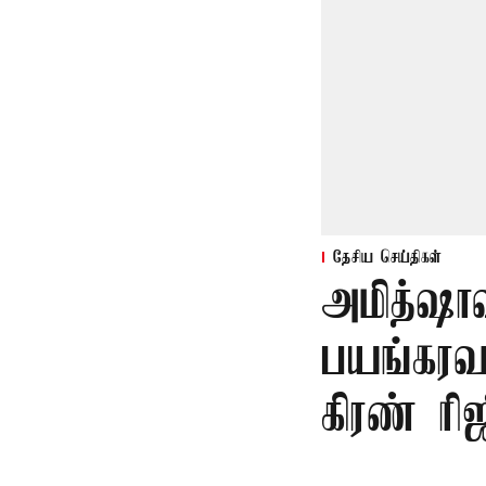
தேசிய செய்திகள்
அமித்ஷா
பயங்கரவா
கிரண் ரி