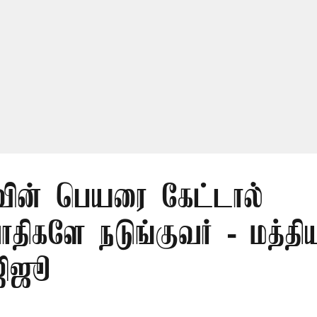
வின் பெயரை கேட்டால்
திகளே நடுங்குவர் - மத்திய
ஜிஜூ