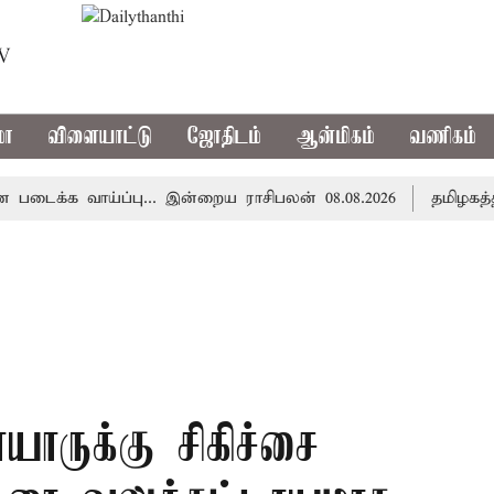
TV
மா
விளையாட்டு
ஜோதிடம்
ஆன்மிகம்
வணிகம்
க வாய்ப்பு... இன்றைய ராசிபலன் 08.08.2026
தமிழகத்தில் 
யாருக்கு சிகிச்சை