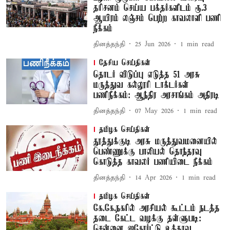
தரிசனம் செய்ய பக்தர்களிடம் ரூ.3
ஆயிரம் லஞ்சம் பெற்ற காவலாளி பணி
நீக்கம்
தினத்தந்தி
25 Jun 2026
1
min read
தேசிய செய்திகள்
தொடர் விடுப்பு எடுத்த 51 அரசு
மருத்துவ கல்லூரி டாக்டர்கள்
பணிநீக்கம்: ஆந்திர அரசாங்கம் அதிரடி
தினத்தந்தி
07 May 2026
1
min read
தமிழக செய்திகள்
தூத்துக்குடி அரசு மருத்துவமனையில்
பெண்ணுக்கு பாலியல் தொந்தரவு
கொடுத்த காவலர் பணியிடை நீக்கம்
தினத்தந்தி
14 Apr 2026
1
min read
தமிழக செய்திகள்
கே.கே.நகரில் அரசியல் கூட்டம் நடத்த
தடை கேட்ட வழக்கு தள்ளுபடி:
சென்னை ஐகோர்ட்டு உத்தரவு