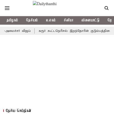
தமிழகம்
தேசியம்
உலகம்
சினிமா
விளையாட்டு
ஜோத
ல்-அமைச்சர் விஜய்
கரூர் கூட்டநெரிசல்: இறந்தோரின் குடும்பத்தினருக்
தேசிய செய்திகள்