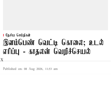
தேசிய செய்திகள்
இளம்பெண் வெட்டி கொலை; உடல்
எரிப்பு - காதலன் வெறிச்செயல்
X
Published on
:
08 Aug 2026, 11:53 am
திருப்பதி,
ஆந்திரா மாநிலம்,பல்நாடு மாவட்டம், கரம்புடி
அடுத்த இன்பராஜு பள்ளியை சேர்ந்தவர் பால
சைதுலு. சிலக்கலூரி பேட்டையை சேர்ந்தவர்
ஷேக் ஹசீனா (வயது 24). இருவரும் வெவ்வேறு