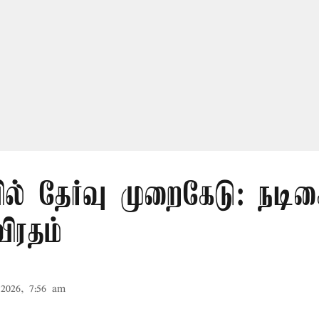
ில் தேர்வு முறைகேடு: நட
ிரதம்
2026, 7:56 am