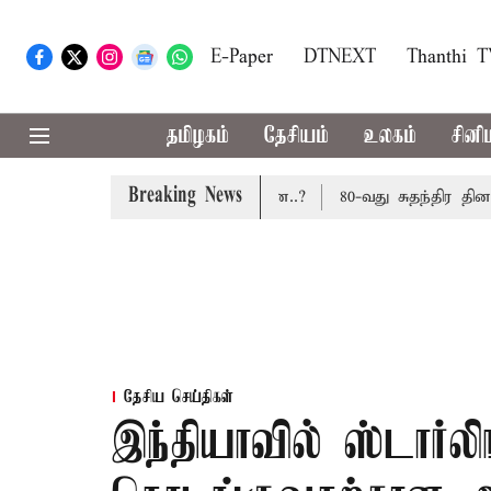
E-Paper
DTNEXT
Thanthi 
தமிழகம்
தேசியம்
உலகம்
சினி
Breaking News
டாது: மத்திய அரசு கூறுவதென்ன..?
80-வது சுதந்திர தினம்:
தேசிய செய்திகள்
இந்தியாவில் ஸ்டா