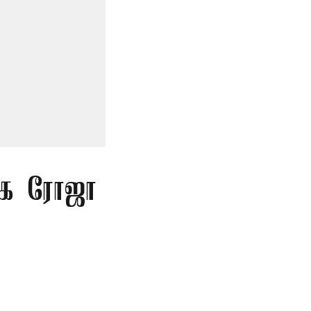
ிகை ரோஜா