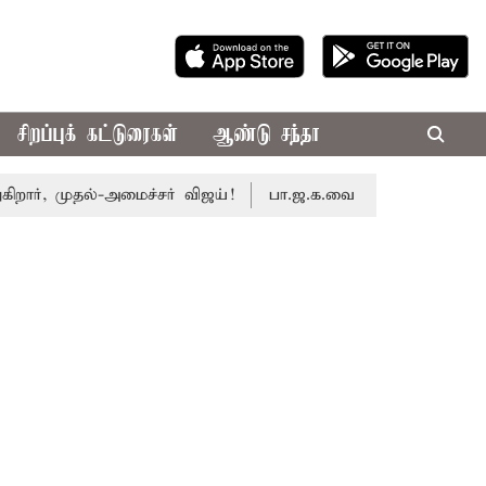
சிறப்புக் கட்டுரைகள்
ஆண்டு சந்தா
, முதல்-அமைச்சர் விஜய்!
பா.ஜ.க.வை நெருங்குகிறதா தி.மு.க