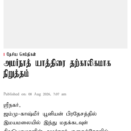
தேசிய செய்திகள்
அமர்நாத் யாத்திரை தற்காலிகமாக
நிறுத்தம்
Published on
:
08 Aug 2026, 7:07 am
ஸ்ரீநகர்,
ஜம்மு-காஷ்மீர் யூனியன் பிரதேசத்தில்
இமயமலையில் இந்து மதக்கடவுள்