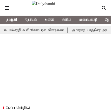
தமிழகம்
தேசியம்
உலகம்
சினிமா
விளையாட்டு
ஜோத
ம்தேதி சுப்ரீம்கோர்ட்டில் விசாரணை
அமர்நாத் யாத்திரை தற்காலிகமாக 
தேசிய செய்திகள்