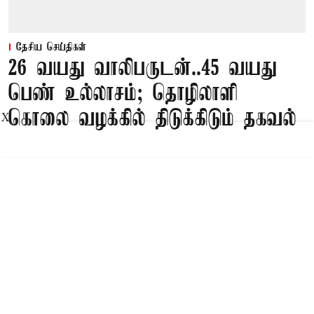
தேசிய செய்திகள்
26 வயது வாலிபருடன்..45 வயது
பெண் உல்லாசம்; தொழிலாளி
கொலை வழக்கில் திடுக்கிடும் தகவல்
X
Published on
:
08 Aug 2026, 6:42 am
பாகல்கோட்டை,
தொழிலாளி பிணமாக கிடந்த வழக்கில் தாயுடன்
கள்ளத்தொடர்பு வைத்திருந்ததால் வாலிபர். தனது
நண்பருடன் சேர்ந்து அவரை தீர்த்துக்கட்டியது
தெரிய வந்தது. இதனால் 2 பேரும் கைது
செய்யப்பட்டுள்ளனர்.