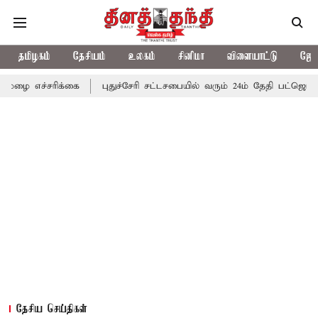
தமிழகம்
தேசியம்
உலகம்
சினிமா
விளையாட்டு
ஜோத
ிக்கை
புதுச்சேரி சட்டசபையில் வரும் 24ம் தேதி பட்ஜெட் தாக்கல் செய
தேசிய செய்திகள்