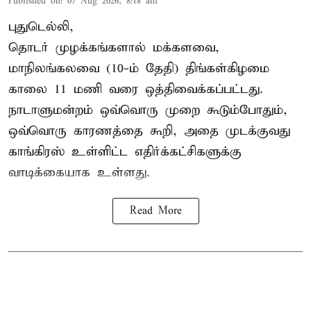
Published on
:
07 Aug 2026, 8:18 am
புதுடெல்லி,
தொடர் முழக்கங்களால் மக்களவை,
மாநிலங்கலவை (10-ம் தேதி) திங்கள்கிழமை
காலை 11 மணி வரை ஒத்திவைக்கப்பட்டது.
நாடாளுமன்றம் ஒவ்வொரு முறை கூடும்போதும்,
ஒவ்வொரு காரணத்தை கூறி, அதை முடக்குவது
காங்கிரஸ் உள்ளிட்ட எதிர்க்கட்சிகளுக்கு
வாடிக்கையாக உள்ளது.
Read More