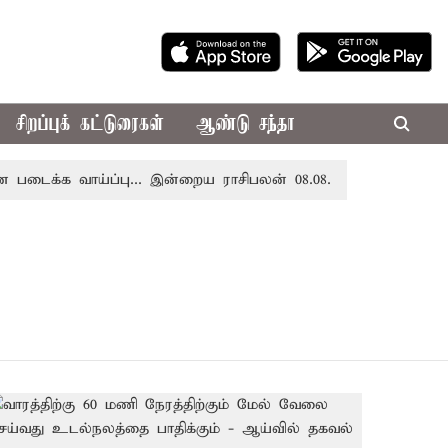
சிறப்புக் கட்டுரைகள்
ஆண்டு சந்தா
க்க வாய்ப்பு... இன்றைய ராசிபலன் 08.08.2026
ரூ.100 கோட