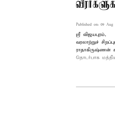
வீரர்களு
Published on
:
09 Aug 
ஸ்ரீ விஜயபுரம்,
வரலாற்றுச் சிறப
ராதாகிருஷ்ணன்
ச
தொடர்பாக மத்திய 