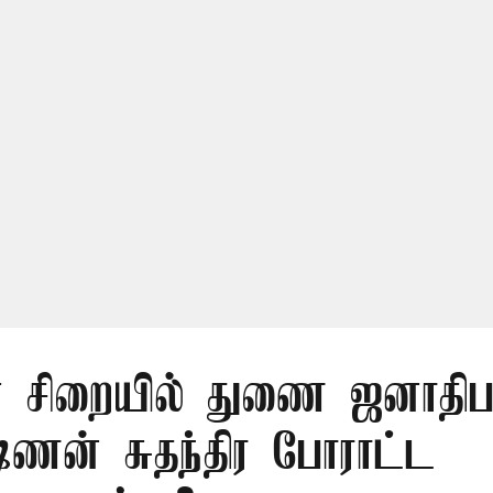
் சிறையில் துணை ஜனாதிபதி
ஷ்ணன் சுதந்திர போராட்ட