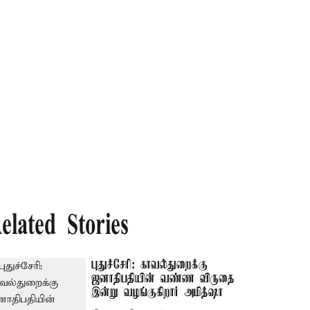
elated Stories
புதுச்சேரி: காவல்துறைக்கு
ஜனாதிபதியின் வண்ண விருதை
இன்று வழங்குகிறார் அமித்ஷா