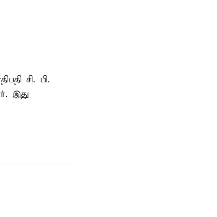
ாதிபதி
சி. பி.
ர். இது