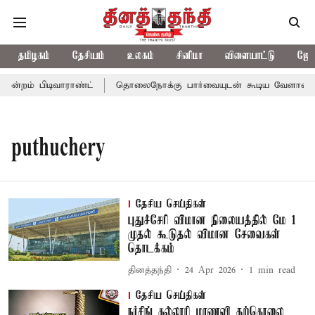
தமிழகம்
தேசியம்
உலகம்
சினிமா
விளையாட்டு
ஜோத
ன்றம் பிடிவாராண்ட்
தொலைநோக்கு பார்வையுடன் கூடிய வேளாண் பட்
puthuchery
தேசிய செய்திகள்
புதுச்சேரி விமான நிலையத்தில் மே 1
முதல் கூடுதல் விமான சேவைகள்
தொடக்கம்
தினத்தந்தி
24 Apr 2026
1
min read
தேசிய செய்திகள்
நர்சிங் கல்லூரி மாணவி தற்கொலை