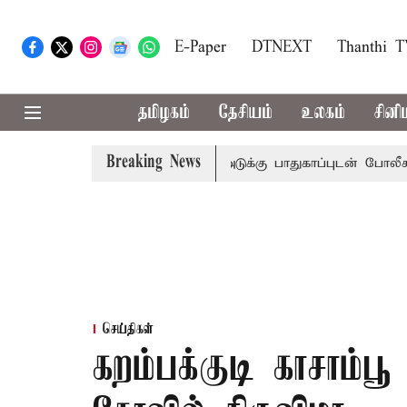
E-Paper
DTNEXT
Thanthi 
தமிழகம்
தேசியம்
உலகம்
சினி
Breaking News
்று அமித்ஷா வருகை: 3 அடுக்கு பாதுகாப்புடன் போலீசார் குவி
செய்திகள்
கறம்பக்குடி காசாம்பூ