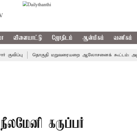
TV
மா
விளையாட்டு
ஜோதிடம்
ஆன்மிகம்
வணிகம்
ப்பு
தொகுதி மறுவரையறை ஆலோசனைக் கூட்டம்: அதிமுக எம்ப
 நீலமேனி கருப்பர்