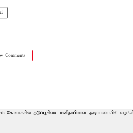
ai
ow Comments