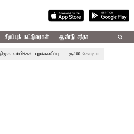
சிறப்புக் கட்டுரைகள்
ஆண்டு சந்தா
ிக்கள் புறக்கணிப்பு
ரூ.100 கோடி மதிப்பிலான பழனி கோவ