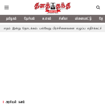
தமிழகம்
தேசியம்
உலகம்
சினிமா
விளையாட்டு
ஜோத
 தொடக்கம்: பல்வேறு பிரச்சினைகளை எழுப்ப எதிர்க்கட்சிகள் திட்டம்
அரசியல் களம்