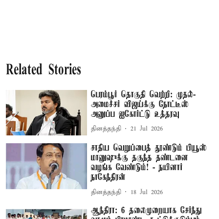
Related Stories
பெரம்பூர் தொகுதி வெற்றி: முதல்-
அமைச்சர் விஜய்க்கு நோட்டீஸ்
அனுப்ப ஐகோர்ட்டு உத்தரவு
தினத்தந்தி
21 Jul 2026
சாதிய வெறுப்பைத் தூண்டும் பியூஸ்
மானுஷுக்கு தகுந்த தண்டனை
வழங்க வேண்டும்! - நயினார்
நாகேந்திரன்
தினத்தந்தி
18 Jul 2026
ஆந்திரா: 6 தலைமுறையாக சேர்ந்து