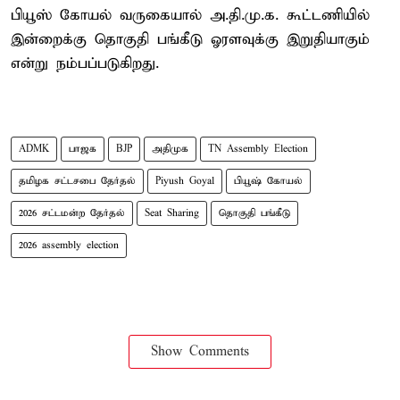
பியூஸ் கோயல் வருகையால் அ.தி.மு.க. கூட்டணியில்
இன்றைக்கு தொகுதி பங்கீடு ஓரளவுக்கு இறுதியாகும்
என்று நம்பப்படுகிறது.
ADMK
பாஜக
BJP
அதிமுக
TN Assembly Election
தமிழக சட்டசபை தேர்தல்
Piyush Goyal
பியூஷ் கோயல்
2026 சட்டமன்ற தேர்தல்
Seat Sharing
தொகுதி பங்கீடு
2026 assembly election
Show Comments