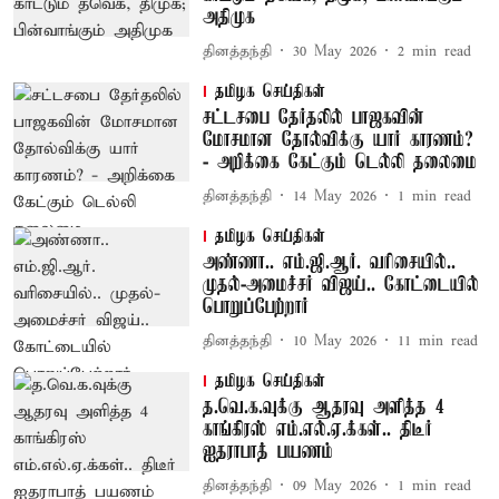
அதிமுக
தினத்தந்தி
30 May 2026
2
min read
தமிழக செய்திகள்
சட்டசபை தேர்தலில் பாஜகவின்
மோசமான தோல்விக்கு யார் காரணம்?
- அறிக்கை கேட்கும் டெல்லி தலைமை
தினத்தந்தி
14 May 2026
1
min read
தமிழக செய்திகள்
அண்ணா.. எம்.ஜி.ஆர். வரிசையில்..
முதல்-அமைச்சர் விஜய்.. கோட்டையில்
பொறுப்பேற்றார்
தினத்தந்தி
10 May 2026
11
min read
தமிழக செய்திகள்
த.வெ.க.வுக்கு ஆதரவு அளித்த 4
காங்கிரஸ் எம்.எல்.ஏ.க்கள்.. திடீர்
ஐதராபாத் பயணம்
தினத்தந்தி
09 May 2026
1
min read