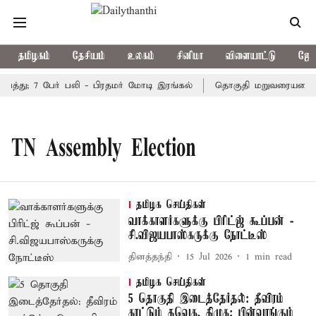
தமிழகம்
தேசியம்
உலகம்
சினிமா
விளையாட்டு
ஜோத
ிபத்து; 7 பேர் பலி - பிரதமர் மோடி இரங்கல்
தொகுதி மறுவரையறை நட
TN Assembly Election
தமிழக செய்திகள்
வாக்காளர்களுக்கு பிரிட்ஜ் கூப்பன் -
சி.விஜயபாஸ்கருக்கு நோட்டீஸ்
தினத்தந்தி
15 Jul 2026
1
min read
தமிழக செய்திகள்
5 தொகுதி இடைத்தேர்தல்: தீவிரம்
காட்டும் தவெக, திமுக; பின்வாங்கும்