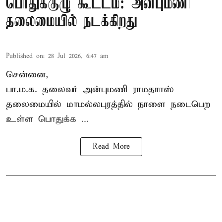
பொதுக்குழு கூட்டம்: அன்புமணி
தலைமையில் நடக்கிறது
Published on
:
28 Jul 2026, 6:47 am
சென்னை,
பா.ம.க. தலைவர் அன்புமணி ராமதாாஸ்
தலைமையில் மாமல்லபுரத்தில் நாளை நடைபெற
உள்ள பொதுக்க ...
Read More