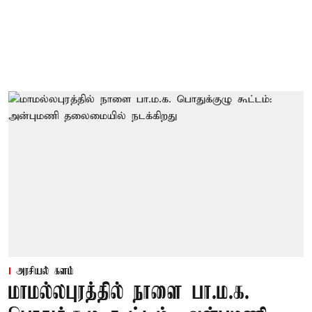
அரசியல் களம்
மாமல்லபுரத்தில் நாளை பா.ம.க.