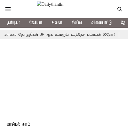
தமிழகம்
தேசியம்
உலகம்
சினிமா
விளையாட்டு
ஜோத
ை தொகுதிகள் 59 ஆக உயரும்: உத்தேச பட்டியல் இதோ!
முதல்-அமை
அரசியல் களம்