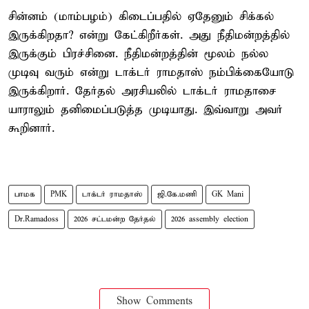
சின்னம் (மாம்பழம்) கிடைப்பதில் ஏதேனும் சிக்கல்
இருக்கிறதா? என்று கேட்கிறீர்கள். அது நீதிமன்றத்தில்
இருக்கும் பிரச்சினை. நீதிமன்றத்தின் மூலம் நல்ல
முடிவு வரும் என்று டாக்டர் ராமதாஸ் நம்பிக்கையோடு
இருக்கிறார். தேர்தல் அரசியலில் டாக்டர் ராமதாசை
யாராலும் தனிமைப்படுத்த முடியாது. இவ்வாறு அவர்
கூறினார்.
பாமக
PMK
டாக்டர் ராமதாஸ்
ஜி.கே.மணி
GK Mani
Dr.Ramadoss
2026 சட்டமன்ற தேர்தல்
2026 assembly election
Show Comments