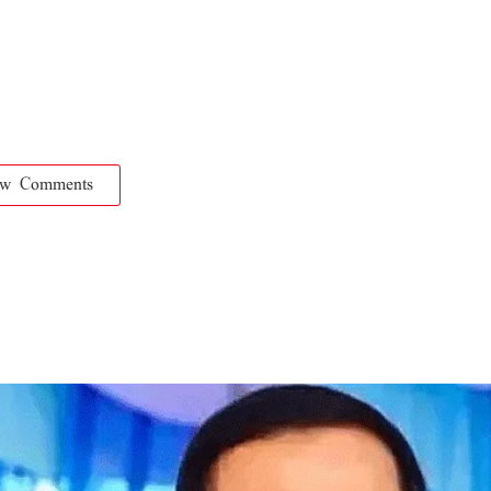
ow Comments