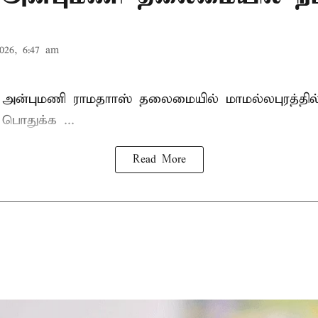
026, 6:47 am
 அன்புமணி ராமதாாஸ்
தலைமையில் மாமல்லபுரத்தி
ொதுக்க ...
Read More