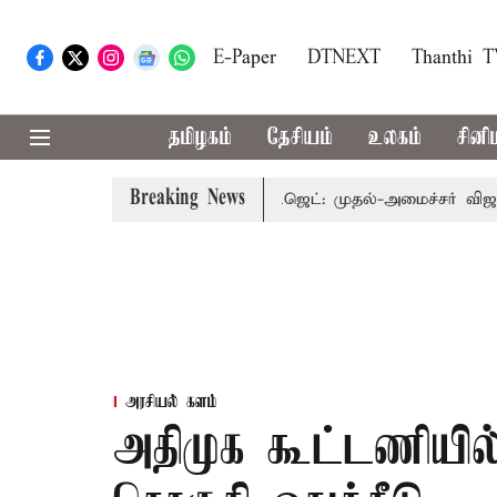
E-Paper
DTNEXT
Thanthi 
தமிழகம்
தேசியம்
உலகம்
சினி
Breaking News
ுடன் கூடிய வேளாண் பட்ஜெட்: முதல்-அமைச்சர் விஜய்
தமி
அரசியல் களம்
அதிமுக கூட்டணியில்