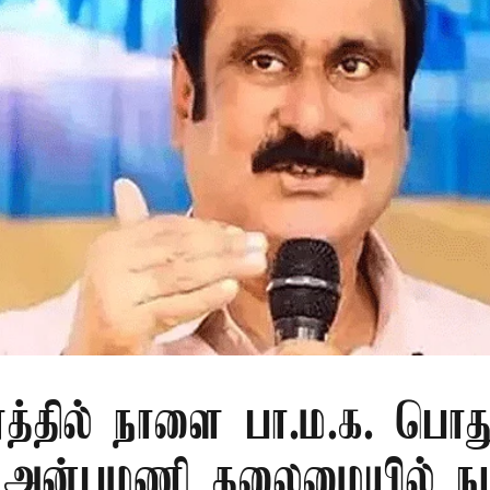
ரத்தில் நாளை பா.ம.க. பொது
: அன்புமணி தலைமையில் நட