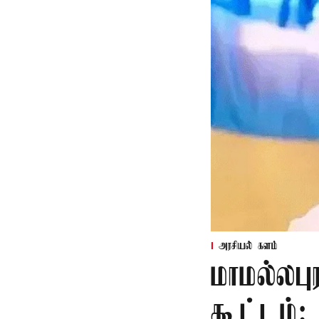
அரசியல் களம்
மாமல்லபு
கூட்டம்