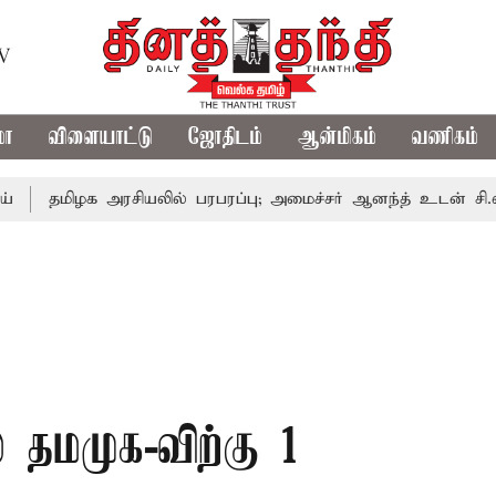
TV
மா
விளையாட்டு
ஜோதிடம்
ஆன்மிகம்
வணிகம்
ழக அரசியலில் பரபரப்பு; அமைச்சர் ஆனந்த் உடன் சி.வி. சண்முக
 தமமுக-விற்கு 1