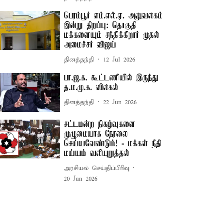
பெரம்பூர் எம்.எல்.ஏ. அலுவலகம்
இன்று திறப்பு: தொகுதி
மக்களையும் சந்திக்கிறார் முதல்
அமைச்சர் விஜய்
தினத்தந்தி
12 Jul 2026
பா.ஜ.க. கூட்டணியில் இருந்து
த.ம.மு.க. விலகல்
தினத்தந்தி
22 Jun 2026
சட்டமன்ற நிகழ்வுகளை
முழுமையாக நேரலை
செய்யவேண்டும்! - மக்கள் நீதி
மய்யம் வலியுறுத்தல்
அரசியல் செய்திப்பிரிவு
20 Jun 2026