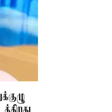
க்குழு
க்கிறது