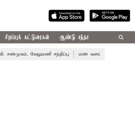
சிறப்புக் கட்டுரைகள்
ஆண்டு சந்தா
ம், வேலுமணி சந்திப்பு
மண் வளம் பாதுகாக்க ரசாயன உரம் 