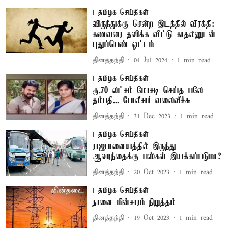
தமிழக செய்திகள்
விருந்துக்கு சென்ற இடத்தில் விரக்தி:
கணவரை தவிக்க விட்டு காதலனுடன்
புதுப்பெண் ஓட்டம்
தினத்தந்தி
04 Jul 2024
1
min read
தமிழக செய்திகள்
ரூ.70 லட்சம் மோசடி செய்த பலே
தம்பதி... போலீசார் வலைவீச்சு
தினத்தந்தி
31 Dec 2023
1
min read
தமிழக செய்திகள்
ராஜபாளையத்தில் இருந்து
ஆவரந்தைக்கு பஸ்கள் இயக்கப்படுமா?
தினத்தந்தி
20 Oct 2023
1
min read
தமிழக செய்திகள்
நாளை மின்சாரம் நிறுத்தம்
தினத்தந்தி
19 Oct 2023
1
min read