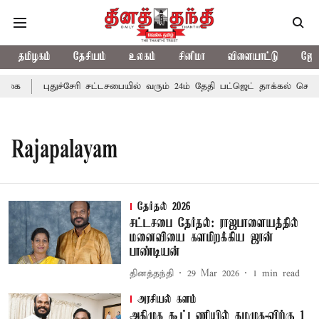
தமிழகம்
தேசியம்
உலகம்
சினிமா
விளையாட்டு
ஜோத
்கை
புதுச்சேரி சட்டசபையில் வரும் 24ம் தேதி பட்ஜெட் தாக்கல் செய்கி
Rajapalayam
தேர்தல் 2026
சட்டசபை தேர்தல்: ராஜபாளையத்தில்
மனைவியை களமிறக்கிய ஜான்
பாண்டியன்
தினத்தந்தி
29 Mar 2026
1
min read
அரசியல் களம்
அதிமுக கூட்டணியில் தமமுக-விற்கு 1