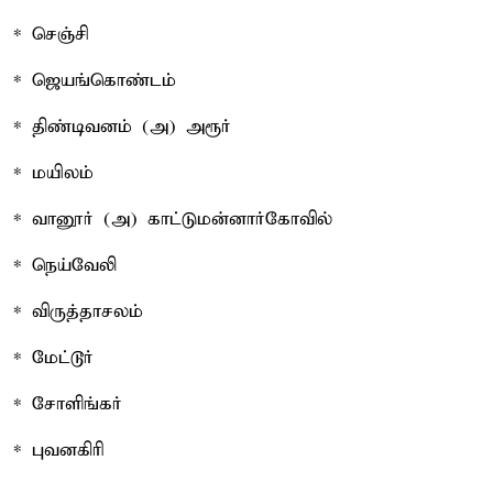
* செஞ்சி
* ஜெயங்கொண்டம்
* திண்டிவனம் (அ) அரூர்
* மயிலம்
* வானூர் (அ) காட்டுமன்னார்கோவில்
* நெய்வேலி
* விருத்தாசலம்
* மேட்டூர்
* சோளிங்கர்
* புவனகிரி