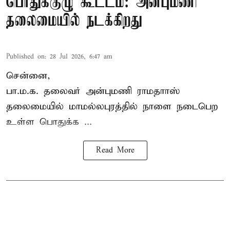
பொதுக்குழு கூட்டம்: அன்புமணி
தலைமையில் நடக்கிறது
Published on
:
28 Jul 2026, 6:47 am
சென்னை,
பா.ம.க. தலைவர் அன்புமணி ராமதாாஸ்
தலைமையில் மாமல்லபுரத்தில் நாளை நடைபெற
உள்ள பொதுக்க ...
Read More