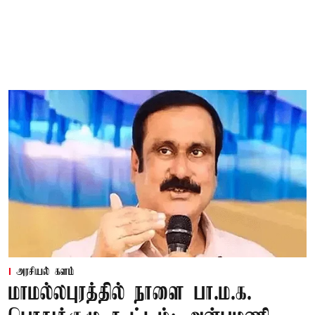
அரசியல் களம்
மாமல்லபுரத்தில் நாளை பா.ம.க.