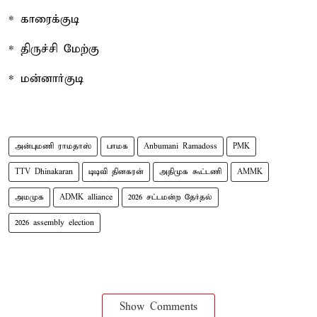
* காரைக்குடி
* திருச்சி மேற்கு
* மன்னார்குடி
அன்புமணி ராமதாஸ்
பாமக
Anbumani Ramadoss
PMK
TTV Dhinakaran
டிடிவி தினகரன்
அதிமுக கூட்டணி
AMMK
அமமுக
ADMK alliance
2026 சட்டமன்ற தேர்தல்
2026 assembly election
Show Comments