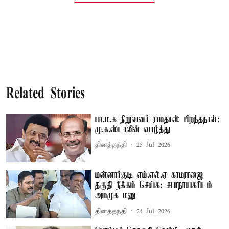
Related Stories
பா.ம.க நிறுவனர் ராமதாஸ் பிறந்தநாள்:
மு.க.ஸ்டாலின் வாழ்த்து
தினத்தந்தி
25 Jul 2026
மன்னார்குடி எம்.எல்.ஏ காமராஜை
தகுதி நீக்கம் செய்க: சபாநாயகரிடம்
அமமுக மனு
தினத்தந்தி
24 Jul 2026