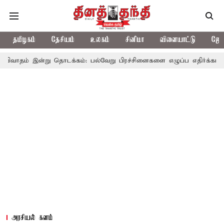
தமிழகம்
தேசியம்
உலகம்
சினிமா
விளையாட்டு
ஜோத
்று தொடக்கம்: பல்வேறு பிரச்சினைகளை எழுப்ப எதிர்க்கட்சிகள் திட்டம்
அரசியல் களம்