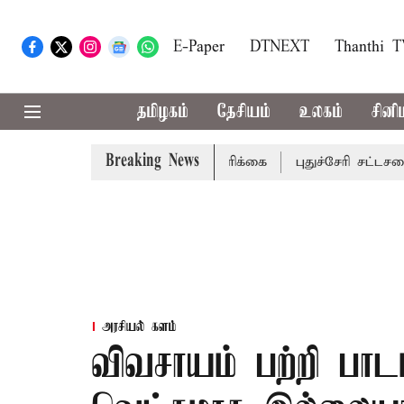
E-Paper
DTNEXT
Thanthi 
தமிழகம்
தேசியம்
உலகம்
சினி
Breaking News
ட்டங்களுக்கு கன மழை எச்சரிக்கை
புதுச்சேரி சட்டசபையில் 
அரசியல் களம்
விவசாயம் பற்றி பாடம