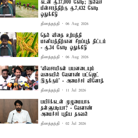
கடன் ரூ.17,000 கோடி; இலவச
மின்சாரத்திற்கு ரூ.7,432 கோடி
ஒதுக்கீடு
தினத்தந்தி
06 Aug 2026
நெல் விதை உற்பத்தி
மானியத்திற்கான சிறப்புத் திட்டம்
- ரூ.34 கோடி ஒதுக்கீடு
தினத்தந்தி
06 Aug 2026
‘விவசாயிகள் பயனடையும்
வகையில் வேளாண் பட்ஜெட்
இருக்கும்’ - அமைச்சர் வினோத்
தினத்தந்தி
11 Jul 2026
பயிர்க்கடன் முழுமையாக
தள்ளுபடியா? - வேளாண்
அமைச்சர் புதிய தகவல்
தினத்தந்தி
02 Jul 2026