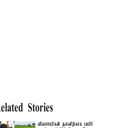
elated Stories
விவசாயிகள் நலனிற்காக பயிர்