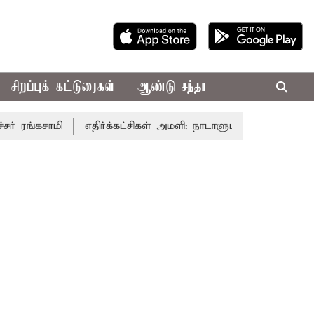
சிறப்புக் கட்டுரைகள்
ஆண்டு சந்தா
கசாமி
எதிர்க்கட்சிகள் அமளி: நாடாளுமன்ற இரு அவைகளும் த