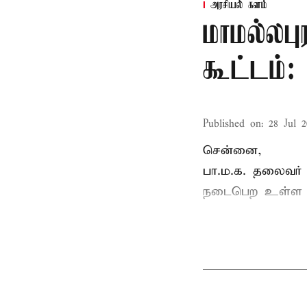
அரசியல் களம்
மாமல்லபு
கூட்டம்
Published on
:
28 Jul 2
சென்னை,
பா.ம.க. தலைவர்
நடைபெற உள்ள ப