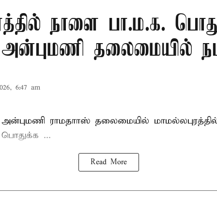
ரத்தில் நாளை பா.ம.க. பொது
: அன்புமணி தலைமையில் நட
026, 6:47 am
 அன்புமணி ராமதாாஸ்
தலைமையில் மாமல்லபுரத்தி
ொதுக்க ...
Read More