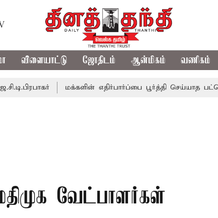
TV
மா
விளையாட்டு
ஜோதிடம்
ஆன்மிகம்
வணிகம்
ாகர்
மக்களின் எதிர்பார்ப்பை பூர்த்தி செய்யாத பட்ஜெட்; எடப்
மதிமுக வேட்பாளர்கள்