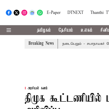
E-Paper
DTNEXT
Thanthi 
தமிழகம்
தேசியம்
உலகம்
சினி
Breaking News
ப்டம்பர் 8-ந் தேதி வரை நடைபெறும் - சபாநாயகர் ஜே.சி.டி.பிரப
அரசியல் களம்
திமுக கூட்டணியில் 